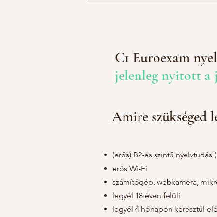
C1 Euroexam nyelv
jelenleg nyitott a 
Amire szükséged le
(erős)
B2-es szintű nyelvtudás 
erős Wi-Fi
számítógép, webkamera, mik
legyél 18 éven felüli
legyél 4 hónapon keresztül el