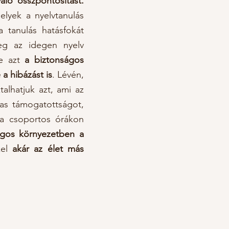
aló összpontosítást.
elyek a nyelvtanulás
a tanulás h
atásfokát
eg az idegen nyelv
se azt
a biztonságos
a hibázást is
. Lévén,
alhatjuk azt, ami az
sas támogatottságot,
 a csoportos órákon
ágos környezetben
a
kel
akár az élet más