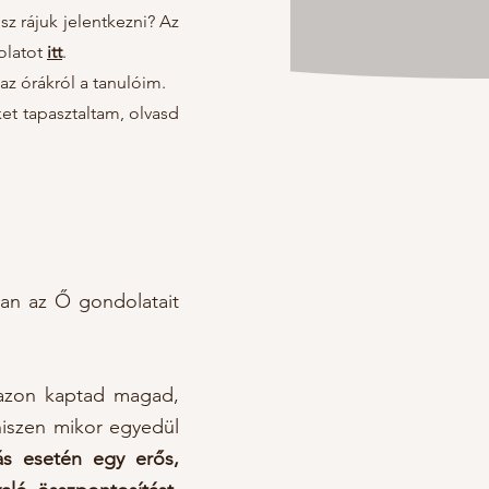
sz rájuk jelentkezni? Az
olatot
itt
.
z órákról a tanulóim.
et tapasztaltam, olvasd
an az Ő gondolatait
a azon kaptad magad,
hiszen mikor egyedül
ás esetén egy erős,