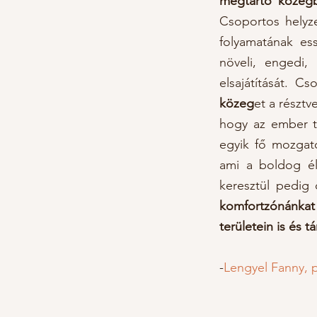
megtartó közegbe
Csoportos helyze
folyamatának es
növeli, engedi
elsajátítását. 
közeg
et a részt
hogy az ember tá
egyik fő mozgató
ami a boldog él
keresztül pedig
komfortzónánkat 
területein is és 
-
Lengyel Fanny, p