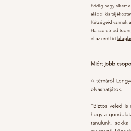
Eddig nagy sikert a
alábbi kis tájékoz
Kétségeid vannak 
Ha szeretnéd tudni
el az erről írt
blogb
Miért jobb csopor
A témáról
Lengy
olvashatjátok.
"Biztos veled is
hogy a gondolata
tanulunk, sokka