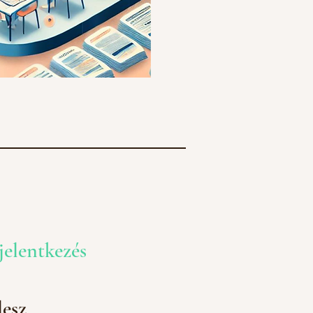
 jelentkezés
lesz