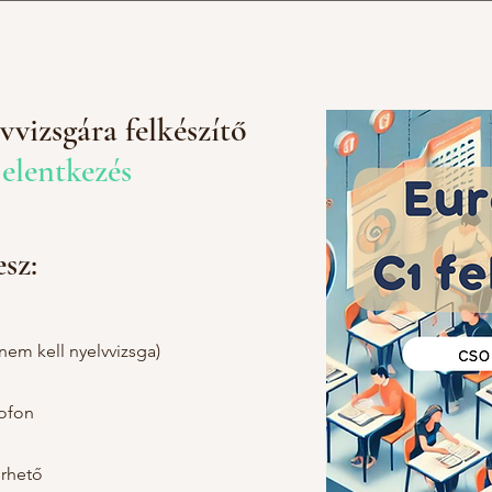
vizsgára felkészítő
jelentkezés
sz:
(nem kell nyelvvizsga)
rofon
érhető