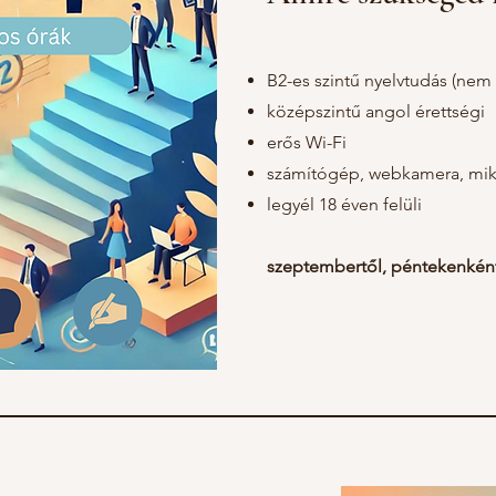
B2-es szintű nyelvtudás (nem 
középszintű angol érettségi
erős Wi-Fi
számítógép, webkamera, mi
legyél 18 éven felüli
szeptembertől, péntekenként