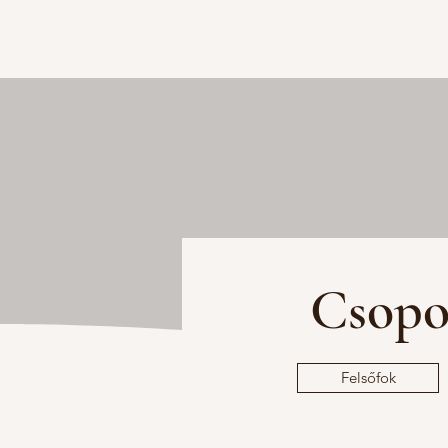
Csopo
Felsőfok