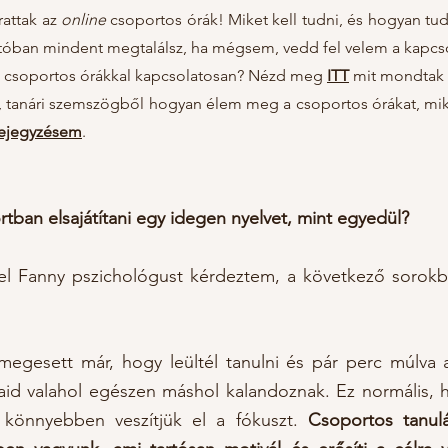
rattak az
online
csoportos órák! Miket kell tudni, és hogyan tud
tatóban mindent megtalálsz, ha mégsem, vedd fel velem a kapcs
a csoportos órákkal kapcsolatosan? Nézd meg
ITT
mit mondtak a
, tanári szemszögből hogyan élem meg a csoportos órákat, mik
ejegyzésem
.
tban elsajátítani egy idegen nyelvet, mint egyedül?
el Fanny
pszichológus
t kérdeztem, a következő sorokb
 megesett már, hogy leültél tanulni és pár perc múlv
id valahol egészen máshol kalandoznak. Ez normális, 
l könnyebben veszítjük el a fókuszt.
Csop
ortos tanul