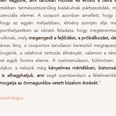
n vagyunk, ami tartósan motivál és erősíti a célra v
tekben természetszerűleg kialakulnak párbeszédek, m
szenciális elemei. A csoport azonban amellett, hogy 
, hogy az egyén mélyebben, élmény szintjén élje m
Csoporthelyzetben az oktató feladata, hogy megteremt
vevőknek, mely
megengedi a fejlődést, a próbálkozást, de 
rsas lény, a csoportos tanuláson keresztül megtapaszt
rugónk, a valahová tartozás élményét, valamint a tár
et egyik fontos eleme. A nyelvtanuláson, különösen
 olykor, a nekünk még
kényelmes mértékben, biztons
is elhagyhatjuk
,
ami
segít szembenézni a félelmeink
támogatja az önmagunkba vetett bizalom érzését.
"
szichilógus