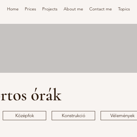
Home
Prices
Projects
About me
Contact me
Topics
rtos órák
Középfok
Konstrukció
Vélemények