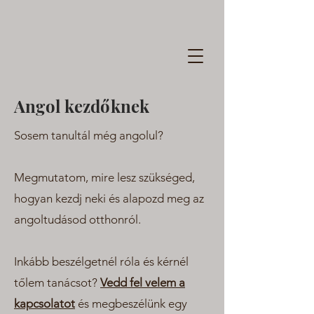
Angol kezdőknek
Sosem tanultál még angolul?
Megmutatom, mire lesz szükséged,
hogyan kezdj neki és alapozd meg az
angoltudásod otthonról.
Inkább beszélgetnél róla és kérnél
tőlem tanácsot?
Vedd fel velem a
kapcsolatot
és megbeszélünk egy