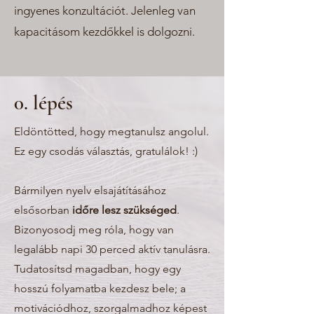
ingyenes konzultációt. Jelenleg van
kapacitásom kezdőkkel is dolgozni.
0. lépés
Eldöntötted, hogy megtanulsz angolul.
Ez egy csodás választás, gratulálok! :)
Bármilyen nyelv elsajátításához
elsősorban
időre lesz szükséged
.
Bizonyosodj meg róla, hogy van
legalább napi 30 perced aktív tanulásra.
Tudatosítsd magadban, hogy egy
hosszú folyamatba kezdesz bele; a
motivációdhoz, szorgalmadhoz képest