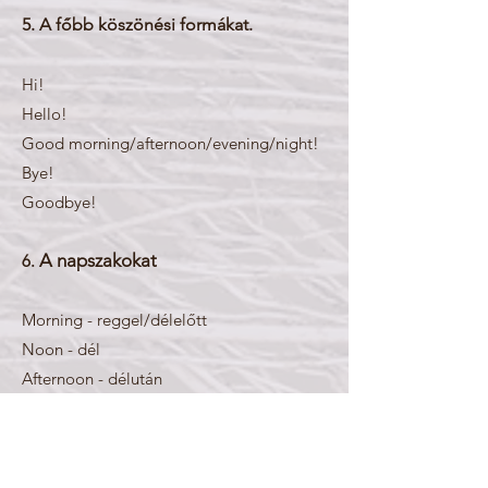
5. A főbb köszönési formákat.
Hi!
Hello!
Good morning/afternoon/evening/night!
Bye!
Goodbye!
A napszakokat
6.
Morning - reggel/délelőtt
Noon - dél
Afternoon - délután
Evening - este
Night - éjszaka