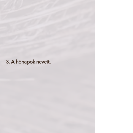
3. A hónapok neveit.