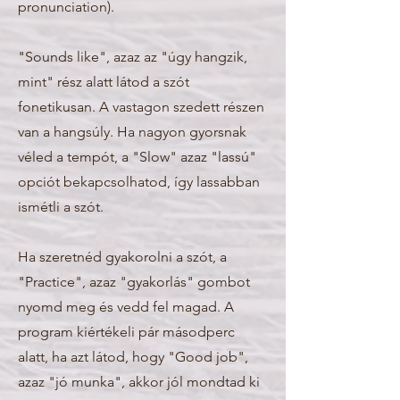
pronunciation).
"Sounds like", azaz az "úgy hangzik,
mint" rész alatt látod a szót
fonetikusan. A vastagon szedett részen
van a hangsúly. Ha nagyon gyorsnak
véled a tempót, a "Slow" azaz "lassú"
opciót bekapcsolhatod, így lassabban
ismétli a szót.
Ha szeretnéd gyakorolni a szót, a
"Practice", azaz "gyakorlás" gombot
nyomd meg és vedd fel magad. A
program kiértékeli pár másodperc
alatt, ha azt látod, hogy "Good job",
azaz "jó munka", akkor jól mondtad ki