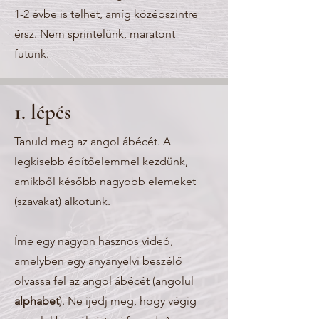
1-2 évbe is telhet, amíg középszintre
érsz. Nem sprintelünk, maratont
futunk.
1. lépés
Tanuld meg az angol ábécét. A
legkisebb építőelemmel kezdünk,
amikből később nagyobb elemeket
(szavakat) alkotunk.
Íme egy nagyon hasznos videó,
amelyben egy anyanyelvi beszélő
olvassa fel az angol ábécét (angolul
alphabet
). Ne ijedj meg, hogy végig