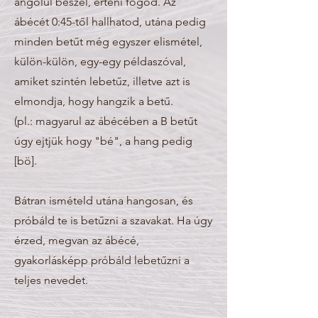
angolul beszél, érteni fogod. Az
ábécét 0:45-től hallhatod, utána pedig
minden betűt még egyszer elismétel,
külön-külön, egy-egy példaszóval,
amiket szintén lebetűz, illetve azt is
elmondja, hogy hangzik a betű.
(pl.: magyarul az ábécében a B betűt
úgy ejtjük hogy "bé", a hang pedig
[bö].
Bátran ismételd utána hangosan, és
próbáld te is betűzni a szavakat. Ha úgy
érzed, megvan az ábécé,
gyakorlásképp próbáld lebetűzni a
teljes nevedet.