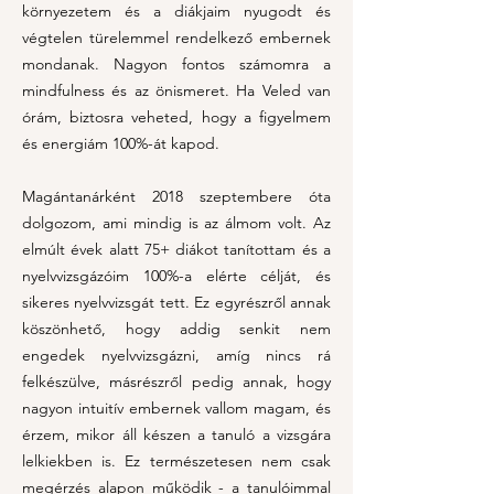
környezetem és a diákjaim nyugodt és
végtelen türelemmel rendelkező embernek
mondanak. Nagyon fontos számomra a
mindfulness és az önismeret. Ha Veled van
órám, biztosra veheted, hogy a figyelmem
és energiám 100%-át kapod.
Magántanárként 2018 szeptembere óta
dolgozom, ami mindig is az álmom volt. Az
elmúlt évek alatt
75+ diákot tanítottam és a
nyelvvizsgázóim 100%-a elérte célját, és
sikeres nyelvvizsgát tett. Ez egyrészről annak
köszönhető, hogy addig senkit nem
engedek nyelvvizsgázni, amíg nincs rá
felkészülve, másrészről pedig annak, hogy
nagyon intuitív embernek vallom magam, és
érzem, mikor áll készen a tanuló a vizsgára
lelkiekben is. Ez természetesen nem csak
megérzés alapon működik - a tanulóimmal