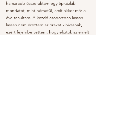
hamarabb összeraktam egy épkézláb
mondatot, mint németül, amit akkor már 5
éve tanultam. A kezdő csoportban lassan
lassan nem éreztem az órákat kihívásnak,
ezért fejembe vettem, hogy eljutok az emelt
szintű csoportba. (Igen, a kettő között volt a
haladó csoport, de ha lúd, akkor legyen
kövér, így igaz?) Így 2010 nyarán akcióba
léptem, és megtanultam az angol nyelvtant
az elejétől a végéig. Igen, 3 hónap alatt.
Nem, nem szakadtam meg benne. Miért?
Imádtam. Mindent tudni akartam. 2010
szeptemberében az emelt szintű
csoportban indítottam a tanévet. Akkor
még nem tudtam, hogy milyen jól is
választottam, ugyanis a lehető legjobb
tanárt kapta a csoport.
Pályaválasztásnál két dolog volt, amiben