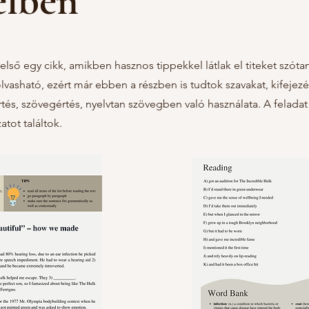
élben
 első egy cikk, amikben hasznos tippekkel látlak el titeket szótan
sható, ezért már ebben a részben is tudtok szavakat, kifejezés
rtés, szövegértés, nyelvtan szövegben való használata. A felad
tot találtok.