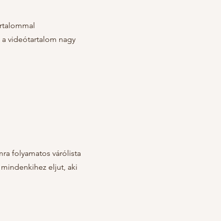
tartalommal
ve a videótartalom nagy
ra folyamatos várólista
s mindenkihez eljut, aki