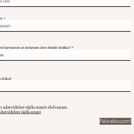
év
ol ingyenesen az instagram close-friends listához?
m fiókod
z adatvédelmi tájékoztatót elolvastam.
datvédelmi tájékoztató
Feliratkozom!