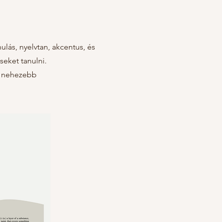
ulás, nyelvtan, akcentus, és
eket tanulni.
at nehezebb