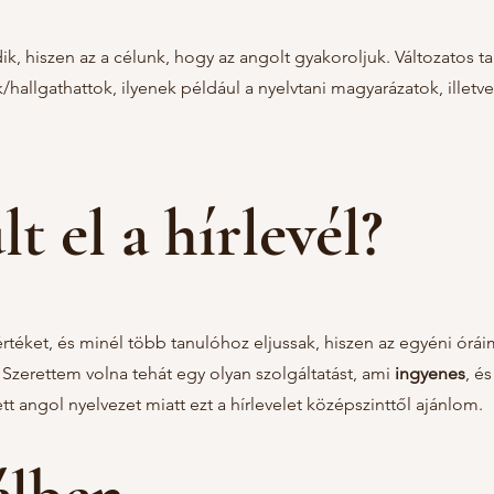
ik, hiszen az a célunk, hogy az angolt gyakoroljuk. Változatos 
k/hallgathattok, ilyenek például a nyelvtani magyarázatok, illet
t el a hírlevél?
et, és minél több tanulóhoz eljussak, hiszen az egyéni óráim
. Szerettem volna tehát egy olyan szolgáltatást, ami
ingyenes
, é
t angol nyelvezet miatt ezt a hírlevelet középszinttől ajánlom.