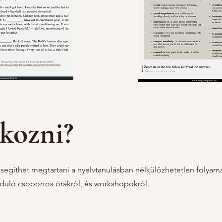
tkozni?
 segíthet megtartani a nyelvtanulásban nélkülözhetetlen folyam
 induló csoportos órákról, és workshopokról.