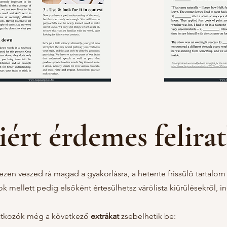
ért érdemes felira
zen veszed rá magad a gyakorlásra, a hetente frissülő tartalom
ok mellett pedig elsőként értesülhetsz várólista kiürülésekről,
ratkozók még a következő
extrákat
zsebelhetik be: