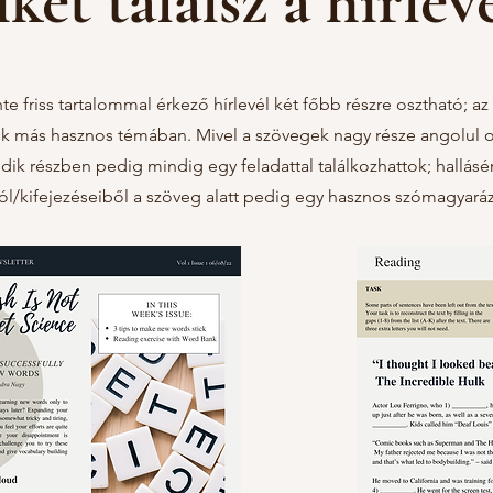
ket találsz a hírlev
te friss tartalommal érkező hírlevél két főbb részre osztható; az
 más hasznos témában. Mivel a szövegek nagy része angolul olva
ik részben pedig mindig egy feladattal találkozhattok; hallásé
ól/kifejezéseiből a szöveg alatt pedig egy hasznos szómagyaráza