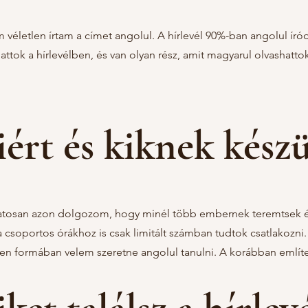
 véletlen írtam a címet angolul. A hírlevél 90%-ban angolul íród
hattok a hírlevélben, és van olyan rész, amit magyarul olvashatto
ért és kiknek készül
tosan azon dolgozom, hogy minél több embernek teremtsek érték
a csoportos órákhoz is csak limitált számban tudtok csatlakozni
en formában velem szeretne angolul tanulni. A korábban említet