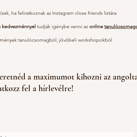
vízek, ha feliratkoznak az Instagram close friends listára
s kedvezménnyel
tudják igénybe venni az
online
tanulócsomag
mények tanulócsomagból, jövőbeli workshopokból
eretnéd a maximumot kihozni az angolt
atkozz fel a hírlevélre!