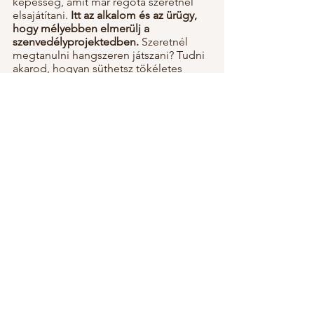
képesség, amit már régóta szeretnél 
elsajátítani.
 Itt az alkalom és az ürügy, 
hogy mélyebben elmerülj a 
szenvedélyprojektedben.
 Szeretnél 
megtanulni hangszeren játszani? Tudni 
akarod, hogyan süthetsz tökéletes 
születésnapi tortát? Érdekelnek a 
pénzügyek, az étrendek vagy a 
pszichológia? Miért ne tennéd mindezt 
angolul? Csak írd be a "Hogyan 
kell...?" kérdést, és már is információk 
tengerében találod magad.
De mi lesz az előnye? 
Azáltal, hogy az 
új képességre összpontosítasz, az 
angol nyelv nem lesz más, mint egy 
eszköz, amire szükséged van a 
sikerhez.
 Emlékezz: nem az angol 
nyelvet tanulod, hanem egy új 
készséget szerzel. Ha teljesen meg 
akarod érteni, mi történik a 
videóban/leírásban és mit kell tenned, 
akkor ahhoz ki kell keresned a szavakat, 
 kifejezéseket, és ami a legfontosabb, 