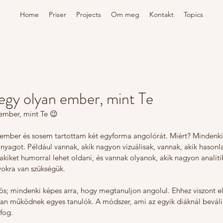
Home
Priser
Projects
Om meg
Kontakt
Topics
egy olyan ember, mint Te
ember, mint Te 😉
 ember és sosem tartottam két egyforma angolórát. Miért? Mindenk
nyagot. Például vannak, akik nagyon vizuálisak, vannak, akik hasonl
akiket humorral lehet oldani, és vannak olyanok, akik nagyon anali
yokra van szükségük. 
ös; mindenki képes arra, hogy megtanuljon angolul. Ehhez viszont e
n működnek egyes tanulók. A módszer, ami az egyik diáknál beváli
fog. 