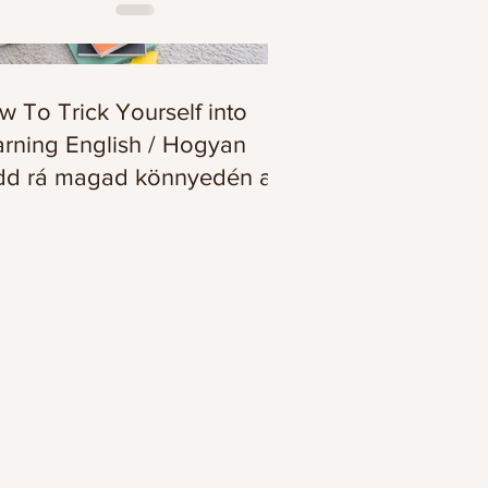
 To Trick Yourself into
arning English / Hogyan
dd rá magad könnyedén az
ol tanulásra