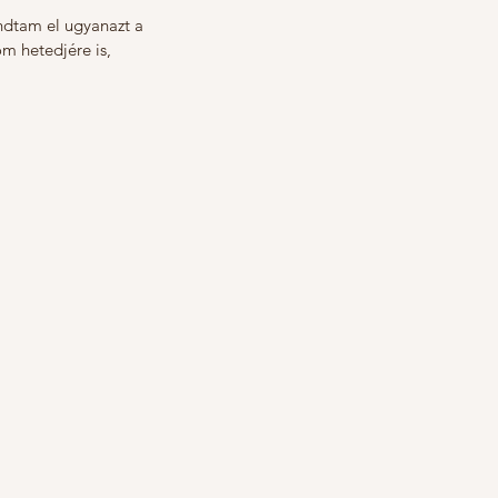
ndtam el ugyanazt a 
m hetedjére is, 