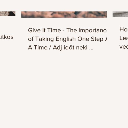
How
Give It Time - The Importance
itkos
Le
of Taking English One Step At
ve
A Time / Adj időt neki ...
ang