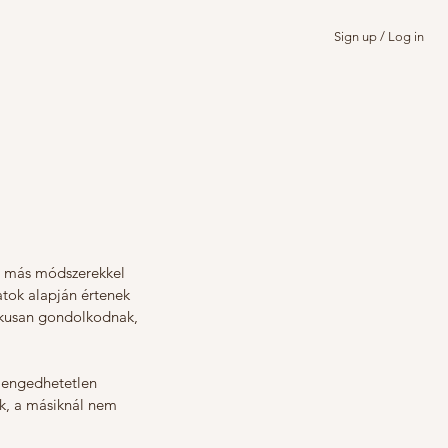
Sign up / Log in
i más módszerekkel 
atok alapján értenek 
tikusan gondolkodnak, 
lengedhetetlen 
k, a másiknál nem 