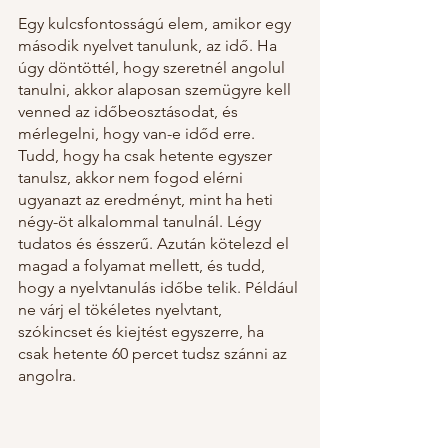
Egy kulcsfontosságú elem, amikor egy 
második nyelvet tanulunk, az idő. Ha 
úgy döntöttél, hogy szeretnél angolul 
tanulni, akkor alaposan szemügyre kell 
venned az időbeosztásodat, és 
mérlegelni, hogy van-e időd erre. 
Tudd, hogy ha csak hetente egyszer 
tanulsz, akkor nem fogod elérni 
ugyanazt az eredményt, mint ha heti 
négy-öt alkalommal tanulnál. Légy 
tudatos és ésszerű. Azután kötelezd el 
magad a folyamat mellett, és tudd, 
hogy a nyelvtanulás időbe telik. Például 
ne várj el tökéletes nyelvtant, 
szókincset és kiejtést egyszerre, ha 
csak hetente 60 percet tudsz szánni az 
angolra.