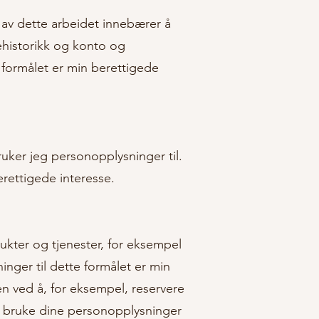
 av dette arbeidet innebærer å
ehistorikk og konto og
e formålet er min berettigede
uker jeg personopplysninger til.
erettigede interesse.
kter og tjenester, for eksempel
nger til dette formålet er min
n ved å, for eksempel, reservere
 å bruke dine personopplysninger