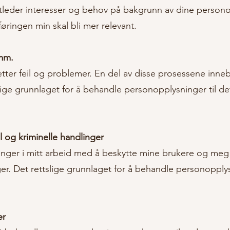
eg utleder interesser og behov på bakgrunn av dine perso
føringen min skal bli mer relevant.
 mm.
tter feil og problemer. En del av disse prosessene inne
ige grunnlaget for å behandle personopplysninger til de
l og kriminelle handlinger
ger i mitt arbeid med å beskytte mine brukere og meg se
er. Det rettslige grunnlaget for å behandle personopplys
er