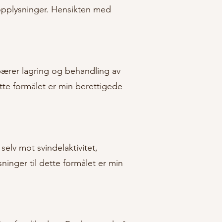
nopplysninger. Hensikten med
bærer lagring og behandling av
tte formålet er min berettigede
lv mot svindelaktivitet,
ninger til dette formålet er min