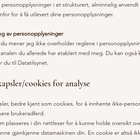
ine personopplysninger i et strukturert, alminnelig anvend
or for å få utlevert dine personopplysninger.
ng av personopplysninger
m du mener jeg ikke overholder reglene i personopplysning
analen du allerede har etablert med meg. Du kan også 
du til Datatilsynet.
apsler/cookies for analyse
ler, bedre kjent som cookies, for å innhente ikke-perso
sere brukeradferd.
om plasseres i din nettleser for å kunne holde oversikt ov
unne gjenkjenne datamaskinen din. En cookie er altså ik