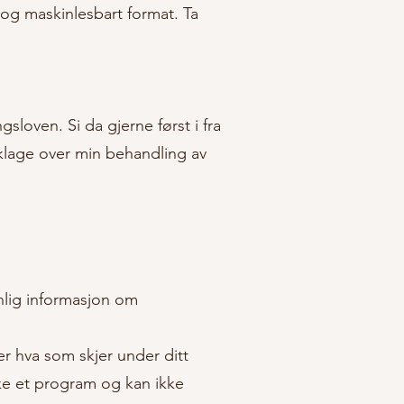
t og maskinlesbart format. Ta
sloven. Si da gjerne først i fra
klage over min behandling av
nlig informasjon om
er hva som skjer under ditt
ke et program og kan ikke