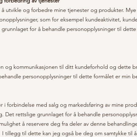
g forbedring av tjenester
 å utvikle og forbedre mine tjenester og produkter. Mye
rsonopplysninger, som for eksempel kundeaktivitet, kund
ge grunnlaget for å behandle personopplysninger til dett
en og kommunikasjonen til ditt kundeforhold og dette br
 behandle personopplysninger til dette formålet er min b
 i forbindelse med salg og markedsføring av mine produ
. Det rettslige grunnlaget for å behandle personopplysni
 mulighet å reservere deg fra deler av denne behandlinge
 I tillegg til dette kan jeg også be deg om samtykke til