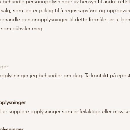
gt å behandle personopplysninger av hensyn til andre retts
l salg, som jeg er pliktig til å regnskapsføre og oppbevar
 behandle personopplysninger til dette formålet er at be
se som påhviler meg.
nger
opplysninger jeg behandler om deg. Ta kontakt på epos
opplysninger
eller supplere opplysninger som er feilaktige eller misvis
pplysninger