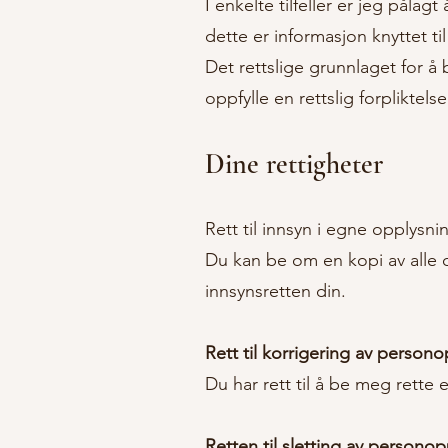
I enkelte tilfeller er jeg påla
dette er informasjon knyttet ti
Det rettslige grunnlaget for å
oppfylle en rettslig forpliktel
Dine rettigheter
Rett til innsyn i egne opplysni
Du kan be om en kopi av alle 
innsynsretten din.
Rett til korrigering av person
Du har rett til å be meg rette 
Retten til sletting av persono