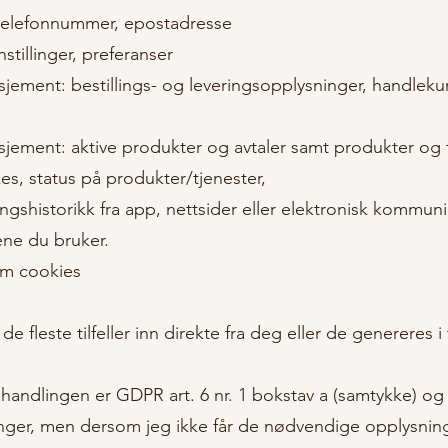
 telefonnummer, epostadresse
stillinger, preferanser
ement: bestillings- og leveringsopplysninger, handlekur
ement: aktive produkter og avtaler samt produkter og tj
s, status på produkter/tjenester,
ingshistorikk fra app, nettsider eller elektronisk kommun
ene du bruker.
om cookies
 fleste tilfeller inn direkte fra deg eller de genereres 
handlingen er GDPR art. 6 nr. 1 bokstav a (samtykke) og b (
ger, men dersom jeg ikke får de nødvendige opplysning