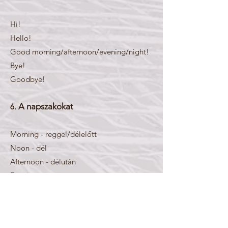
Hi!
Hello!
Good morning/afternoon/evening/night!
Bye!
Goodbye!
A napszakokat
6.
Morning - reggel/délelőtt
Noon - dél
Afternoon - délután
Evening - este
Night - éjszaka