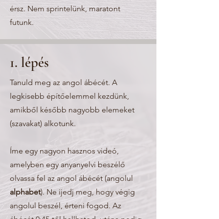
érsz. Nem sprintelünk, maratont
futunk.
1. lépés
Tanuld meg az angol ábécét. A
legkisebb építőelemmel kezdünk,
amikből később nagyobb elemeket
(szavakat) alkotunk.
Íme egy nagyon hasznos videó,
amelyben egy anyanyelvi beszélő
olvassa fel az angol ábécét (angolul
alphabet
). Ne ijedj meg, hogy végig
angolul beszél, érteni fogod. Az