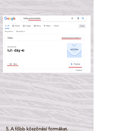
5. A főbb köszönési formákat.