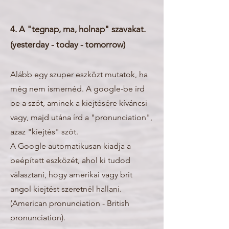
4. A "tegnap, ma, holnap" szavakat.
(yesterday - today - tomorrow)
Alább egy szuper eszközt mutatok, ha
még nem ismernéd. A google-be írd
be a szót, aminek a kiejtésére kíváncsi
vagy, majd utána írd a "pronunciation",
azaz "kiejtés" szót.
A Google automatikusan kiadja a
beépített eszközét, ahol ki tudod
választani, hogy amerikai vagy brit
angol kiejtést szeretnél hallani.
(American pronunciation - British
pronunciation).