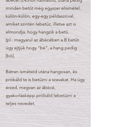
ábécét 0:45-től hallhatod, utána pedig
minden betűt még egyszer elismétel,
külön-külön, egy-egy példaszóval,
amiket szintén lebetűz, illetve azt is
elmondja, hogy hangzik a betű.
(pl.: magyarul az ábécében a B betűt
úgy ejtjük hogy "bé", a hang pedig
[bö].
Bátran ismételd utána hangosan, és
próbáld te is betűzni a szavakat. Ha úgy
érzed, megvan az ábécé,
gyakorlásképp próbáld lebetűzni a
teljes nevedet.