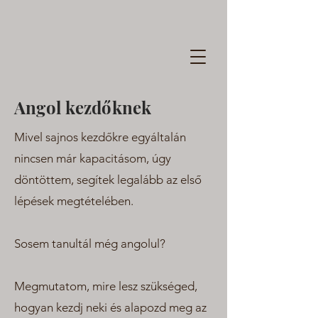
Angol kezdőknek
Mivel sajnos kezdőkre egyáltalán
nincsen már kapacitásom, úgy
döntöttem, segítek legalább az első
lépések megtételében.
Sosem tanultál még angolul?
Megmutatom, mire lesz szükséged,
hogyan kezdj neki és alapozd meg az