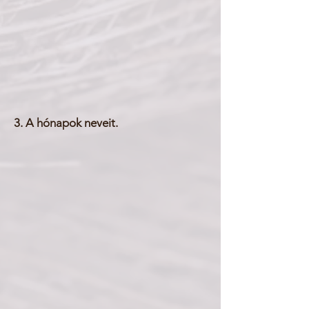
3. A hónapok neveit.