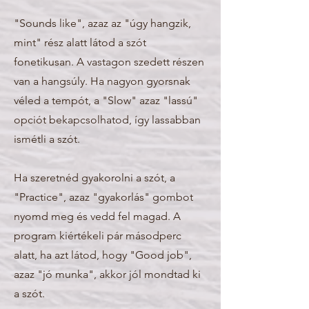
"Sounds like", azaz az "úgy hangzik,
mint" rész alatt látod a szót
fonetikusan. A vastagon szedett részen
van a hangsúly. Ha nagyon gyorsnak
véled a tempót, a "Slow" azaz "lassú"
opciót bekapcsolhatod, így lassabban
ismétli a szót.
Ha szeretnéd gyakorolni a szót, a
"Practice", azaz "gyakorlás" gombot
nyomd meg és vedd fel magad. A
program kiértékeli pár másodperc
alatt, ha azt látod, hogy "Good job",
azaz "jó munka", akkor jól mondtad ki
a szót.