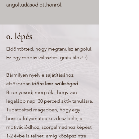
angoltudásod otthonról.
0. lépés
Eldöntötted, hogy megtanulsz angolul.
Ez egy csodás választás, gratulálok! :)
Bármilyen nyelv elsajátításához
elsősorban
időre lesz szükséged
.
Bizonyosodj meg róla, hogy van
legalább napi 30 perced aktív tanulásra.
Tudatosítsd magadban, hogy egy
hosszú folyamatba kezdesz bele; a
motivációdhoz, szorgalmadhoz képest
1-2 évbe is telhet, amíg középszintre